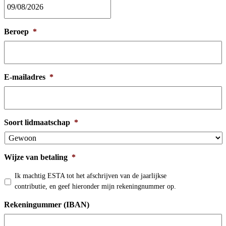
MM
slash
Beroep
*
DD
slash
JJJJ
E-mailadres
*
Soort lidmaatschap
*
Wijze van betaling
*
Ik machtig ESTA tot het afschrijven van de jaarlijkse
contributie, en geef hieronder mijn rekeningnummer op.
Rekeningummer (IBAN)